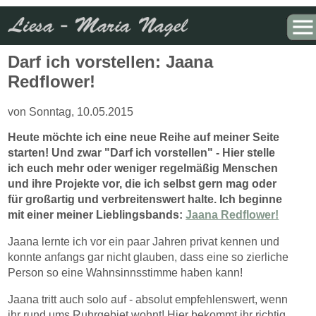
Sie sind hier:
Startseite
» Blog: Darf ich vorstellen: Jaana Redflower!
Darf ich vorstellen: Jaana
Redflower!
von Sonntag, 10.05.2015
Heute möchte ich eine neue Reihe auf meiner Seite
starten! Und zwar
"Darf ich vorstellen"
- Hier stelle
ich euch mehr oder weniger regelmäßig Menschen
und ihre Projekte vor, die ich selbst gern mag oder
für großartig und verbreitenswert halte. Ich beginne
mit einer meiner Lieblingsbands:
Jaana Redflower!
Jaana lernte ich vor ein paar Jahren privat kennen und
konnte anfangs gar nicht glauben, dass eine so zierliche
Person so eine Wahnsinnsstimme haben kann!
Jaana tritt auch solo auf - absolut empfehlenswert, wenn
ihr rund ums Ruhrgebiet wohnt! Hier bekommt ihr richtig