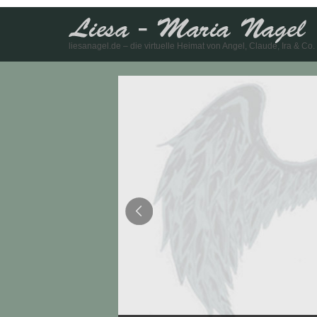
liesanagel.de – die virtuelle Heimat von Angel, Claude, Ira & Co.