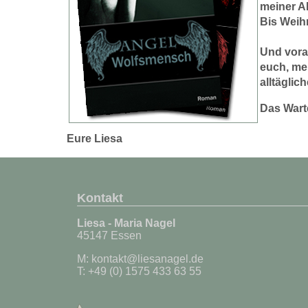
meiner A
Bis Weihn
Und vora
euch, mei
alltäglic
Das Wart
Eure Liesa
Kontakt
Liesa - Maria Nagel
45147 Essen
M:
kontakt@liesanagel.de
T: +49 (0) 1575 433 63 55