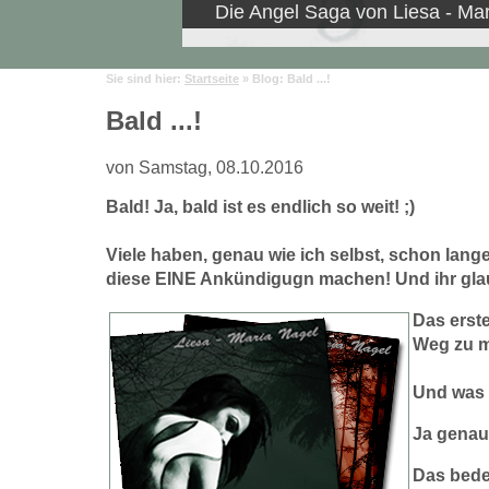
Die Angel Saga von Liesa - Ma
Sie sind hier:
Startseite
» Blog: Bald ...!
Bald ...!
von Samstag, 08.10.2016
Bald! Ja, bald ist es endlich so weit! ;)
Viele haben, genau wie ich selbst, schon lange
diese EINE Ankündigugn machen! Und ihr glaubt
Das erst
Weg zu m
Und was 
Ja genau
Das bede