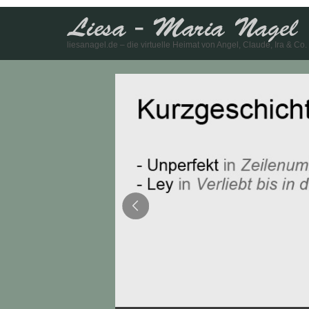
liesanagel.de – die virtuelle Heimat von Angel, Claude, Ira & Co.