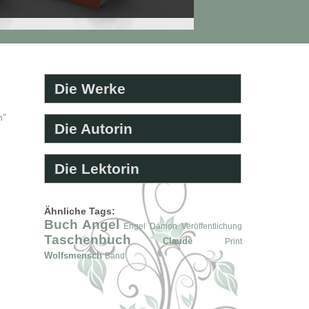
Die Werke
h"
Die Autorin
Die Lektorin
Ähnliche Tags:
Buch
Angel
Engel
Dämon
Veröffentlichung
Taschenbuch
Claude
Print
Wolfsmensch
Band