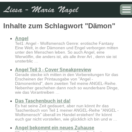
Sie sind hier:
Startseite
» Tag: "Dämon"
Inhalte zum Schlagwort "Dämon"
Angel
Teil1: Angel - Wolfsmensch Genre: erotische Fantasy
Eine Welt, in der Dämonen und Engel verborgen mitten
unter den Menschen leben. So auch Angel, eine
Werwölfin, die anders ist, als alle ihrer Art , denn sie ist
unsterblic …
Angel Teil 3 - Cover Sneakpreview
Gerade stecke ich mitten in den Vorbereitungen für das
Erscheinen der Printausgabe von "Angel -
Dämonenkind", dem zweiten Teil meine ANGEL-Reihe.
Nebenher geschehen dann noch so wunderbare Dinge,
wie das Vorantreiben …
Das Taschenbuch ist da!
Es hat seine Zeit gedauert, aber nun könnt ihr das
Taschenbuch von Teil 1 meiner ANGEL-Reihe "ANGEL -
Wolfsmensch" überall im Handel erstehen! Ihr könnt
euch gar nicht vorstellen, wie glücklich ich bin und w …
Angel bekommt ein neues Zuhause