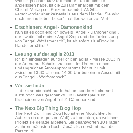
Wie ich ja schon kurz auf meiner Facebookseite
angerissen habe, ist die Zusammenarbeit mit dem
Chichili-Verlag seit Kurzem beendet. ANGEL
verschwindet aber keinesfalls aus dem Handel. Sie wird
euch, meine lieben Leser*, nahtlos weiter zur Verfü …
Erschienen: Angel - Dämonenkind
Nun ist es doch endlich soweit! "Angel - Dämonenkind",
der zweite Teil meiner Angel-Saga und die Fortsetzung
von "Angel -Wolfsmensch", ist ab sofort als eBook im
Handel erhältlich! …
Lesung auf der agilia 2013
Ich bin eingeladen auf der chicen agilia - Messe 2013 in
der Arena auf Schalke zu lesen. Im Rahmen eines
umfangreichen Autorenprogramms könnt ihr mir
zwischen 13:30 Uhr und 14:00 Uhr bei einem Ausschnitt
aus "Angel - Wolfsmensch" …
Wer sie findet ...
... der darf sie nicht nur behalten, sondern bekommt
auch noch was geschenkt! Ein Gewinnspiel zum
Erscheinen von Angel Teil 2: Dämonenkind! …
The Next Big Thing Blog Hop
The Next Big Thing Blog Hop ist eine Möglichkeit für
Autoren (in der ganzen Welt) zu berichten, an welchem
Projekt sie gerade arbeiten. Sie beantworten 10 Fragen
zu ihrem nächsten Buch. Zusätzlich erwähnt man die
Person, di …